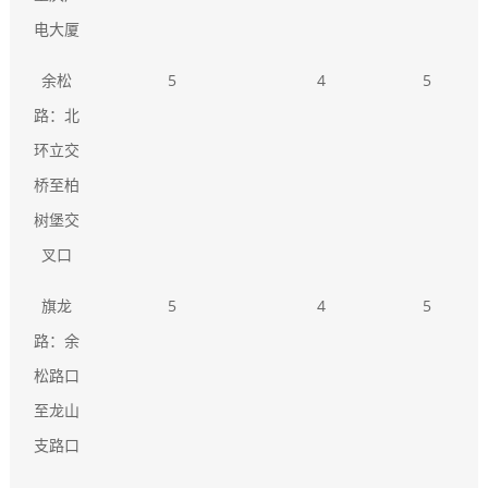
电大厦
余松
5
4
5
路：北
环立交
桥至柏
树堡交
叉口
旗龙
5
4
5
路：余
松路口
至龙山
支路口