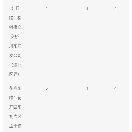
红石
4
4
4
路：松
树桥立
交桥-
川东开
发公司
（渝北
区界）
花卉东
5
4
4
路：花
卉园东
侧片区
主干道