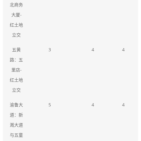
北商务
大厦-
红土地
立交
五黄
3
4
4
路：五
里店-
红土地
立交
渝鲁大
5
4
4
道：新
溉大道
与五童