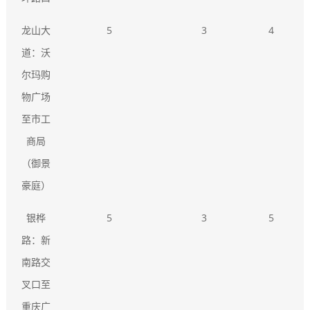
龙山大
5
3
4
道：沃
尔玛购
物广场
至市工
商局
（御景
豪庭）
银桦
5
3
5
路：新
南路交
叉口至
重庆广