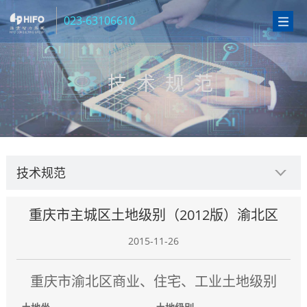
023-63106610
技术规范
技术规范
重庆市主城区土地级别（2012版）渝北区
2015-11-26
重庆市渝北区商业、住宅、工业土地级别