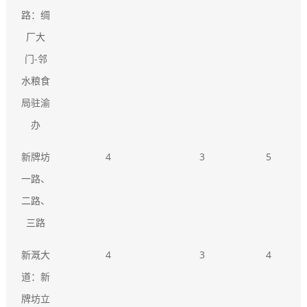
路：绸
厂大
门-邻
水粮食
局驻渝
办
新牌坊
4
3
5
一路、
二路、
三路
新溉大
4
3
4
道：新
牌坊立