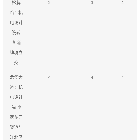
松牌
3
3
4
路：机
电设计
院转
盘-新
牌坊立
交
龙华大
4
4
4
道：机
电设计
院-李
家花园
隧道与
江北区