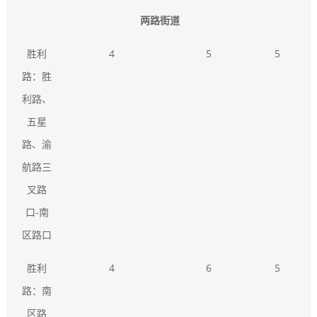
两路街道
胜利
4
5
5
路：胜
利路、
五星
路、渝
航路三
叉路
口-南
区路口
胜利
4
6
5
路：南
区路