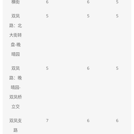
横街
6
6
5
双凤
5
5
5
路：北
大街转
盘-晚
晴园
双凤
5
6
5
路：晚
晴园-
双凤桥
立交
双凤支
7
6
6
路