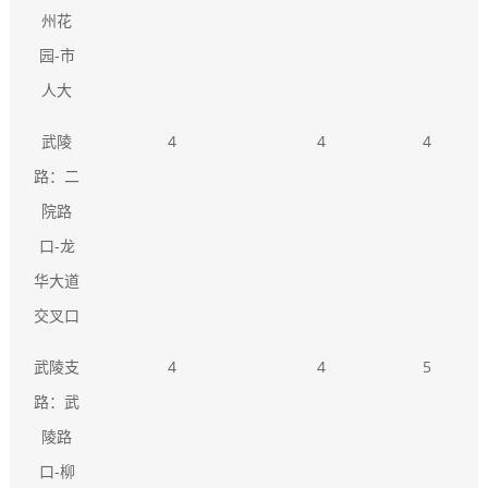
州花
园-市
人大
武陵
4
4
4
路：二
院路
口-龙
华大道
交叉口
武陵支
4
4
5
路：武
陵路
口-柳