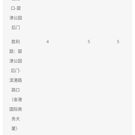
口-碧
津公园
后门
胜利
4
5
5
路：碧
津公园
后门-
滨港路
路口
（金港
国际商
务大
厦）