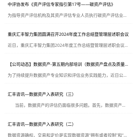
中评协发布《资产评估专家指引第17号——碳资产评估》
为指导资产评估机构及其资产评估专业人员执行碳资产评估业务，中国资产评估协会制定了《资产评估专家指引第17号——碳资产评估》，现予印发，供资产评估机构及其资产评估专业人员执行碳资产评估业务时参考。
重庆汇丰智力集团圆满召开2024年度工作总结暨管理层述职会议
近日，重庆汇丰智力集团2024年度工作总结暨管理层述职会议在重庆大都会凯悦酒店圆满完成。各版块负责人以数据和实例为支撑，全面展示工作成效，对上年度团队人才建设、风险防控、技术建设、项目组织及客户满意度等情况进行了总结和述职。
【公司动态】数据资产-第五期内部培训（数据资产盘点及质量评价）
为了持续提升数据资产专业知识和评估业务实践能力，近日公司数据资产评估团队开展了数据资产-第五期内部培训（数据资产盘点及质量评价）
汇丰咨讯—数据资产入表研究（三）
当前，数据资产的评估仍面临很多问题。首先，数据资产的价值评估是一个相对主观的过程，不同的评估方法会产生不同的结果。其次，数据的质量、完整性和对其价值预测假设的不确定性问题会给评估结果造成偏差。此外，数据资产的...
汇丰咨讯—数据资产入表研究（二）
数据资源确权、交易和定价是实现数据资源“拥有或者控制”和“带来经济利益”的三个关键要素