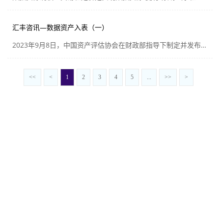
汇丰咨讯—数据资产入表（一）
2023年9月8日，中国资产评估协会在财政部指导下制定并发布了《数据资产评估指导意见》（中评协〔2023〕17号），提出了数据资产评估对象、评估方法等数据资产评估的指导意见，自2023年10月1日起施行
<<
<
1
2
3
4
5
...
>>
>