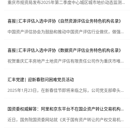
重庆市规资局发布2025年第二季度中心城区城市地价动态监测结果，自2023年四季度后首次出现环比增长
喜报|汇丰评估入选中评协《自然资源评估业务特色机构名录》
中国资产评估协会为鼓励和推动中国资产评估行业做优，做强，做精，做专，于2025年6月6日公布了《自然资源评估业务特色机构名录》，全国共有162家资产评估机构入录公布名单。祝贺重庆市共有两家评估机构入选名录！
喜报|汇丰评估入选中评协《数据资产评估业务特色机构名录》
祝贺重庆汇丰房地产土地资产评估有限责任公司作为重庆市唯一一家评估机构成功入选！
汇丰党建| 迎新春慰问困难党员活动
2025年1月23日，在新春佳节即将来临之际，公司党支部牵头开展“迎新春 送温暖” 活动，带领公司评估师、造价师、数据工程师等赴解放碑大井巷社区慰问困难党员，带着汇丰智力产业组织沉甸甸心意送上节日慰问品，并致以节日问候和美好祝福。
国资委权威解答：阿里和京东平台不在国企资产转让交易机构名单中，地方国资应在所属省级产权交易机构进行
近日，国务院国资委网站就《关于国有资产转让的产权交易机构问题的咨询》进行了权威答复